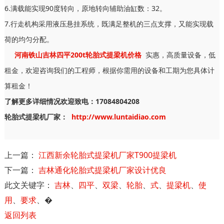
6.满载能实现90度转向，原地转向辅助油缸数：32。
7.行走机构采用液压悬挂系统，既满足整机的三点支撑，又能实现载
荷的均匀分配。
河南铁山吉林四平200t轮胎式提梁机价格
实惠，高质量设备，低
租金，欢迎咨询我们的工程师，根据你需用的设备和工期为您具体计
算租金！
了解更多详细情况欢迎致电：17084804208
轮胎式提梁机厂家：
http://www.luntaidiao.com
上一篇：
江西新余轮胎式提梁机厂家T900提梁机
下一篇：
吉林通化轮胎式提梁机厂家设计优良
此文关键字：
吉林
、
四平
、
双梁
、
轮胎
、
式
、
提梁机
、
使
用
、
要求
、
�
返回列表