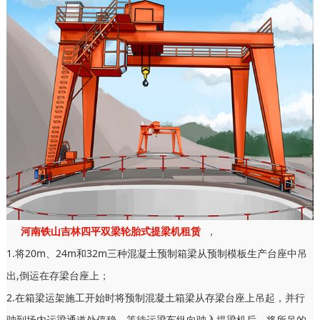
河南铁山吉林四平双梁轮胎式提梁机租赁
，
1.将20m、24m和32m三种混凝土预制箱梁从预制模板生产台座中吊
出,倒运在存梁台座上；
2.在箱梁运架施工开始时将预制混凝土箱梁从存梁台座上吊起，并行
驶到场内运梁通道处停稳，等待运梁车纵向驶入提梁机后，将所吊的