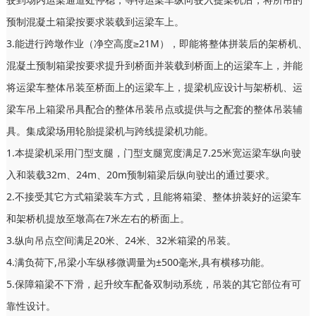
预制混凝土箱梁按要求装载到运梁车上。
3.能进行跨墩作业（净空高度≥21M），即能将整体拼装后的架桥机、
混凝土预制箱梁按要求提升到桥面并装载到桥面上的运梁车上，并能
将运梁车整体吊装至桥面上的运梁车上，提梁机应设计与架桥机、运
梁车吊上箱梁吊具配合的整体吊装吊点或提供与之配套的整体吊装辅
具。集成梁场用轮胎提梁机与跨线提梁机功能。
1.本提梁机采用门型支腿，门型支腿宽度满足7.25米宽运梁车纵向驶
入和装载32m、24m、20m预制箱梁后纵向驶出的通过要求。
2.不接受其它方式箱梁装车方式，且能将箱梁、整体拚装好的运梁车
和架桥机提放至墩高在7米左右的桥面上。
3.纵向吊点空间满足20米、24米、32米箱梁的吊装。
4.满负荷下,吊梁小车纵移微调量为±500毫米,具有横移功能。
5.保障箱梁不下滑，起升绞车配备双制动系统，吊装的其它部位有可
靠性设计。