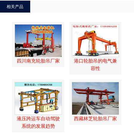
相关产品
四川南充轮胎吊厂家
港口轮胎吊的电气兼
容性
液压跨运车自动驾驶
西藏林芝轮胎吊厂家
系统的发展趋势