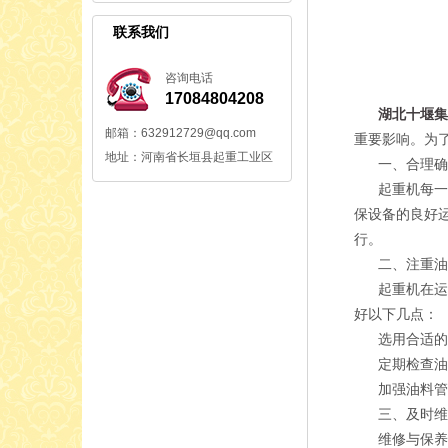
联系我们
咨询电话
17084804208
湖北十堰
邮箱：632912729@qq.com
重要影响。为
地址：河南省长垣县起重工业区
一、合理确
起重机每一部
保设备的良好
行。
二、注重油
起重机在运行
好以下几点：
选用合适的油
定期检查油料
加强油料管理
三、及时维
维修与保养是