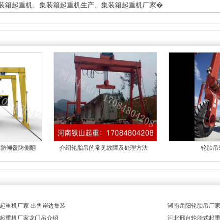
装箱起重机
、
集装箱起重机生产
、
集装箱起重机厂家
�
吊防倾覆防侧翻
介绍轮胎吊的常见故障及处理方法
轮胎吊
起重机厂家 出售岸边集装
湖南岳阳轮胎吊厂
起重机厂家龙门吊介绍
河北邢台轮胎式起