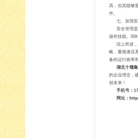
高，但其能够
件。
七、加强安
安全管理是降
操作技能。同
综上所述，降
略、重视液压
备的运行效率
湖北十堰
的企业理念，
创未来！
手机号：170
网址：
htt