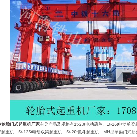
吨轮胎门式起重机厂家
主导产品及规格有1t-20t电动葫芦、1t-16t电
起重机、5t-125t电动双梁起重机、5t-20t抓斗起重机、MH型单梁门式