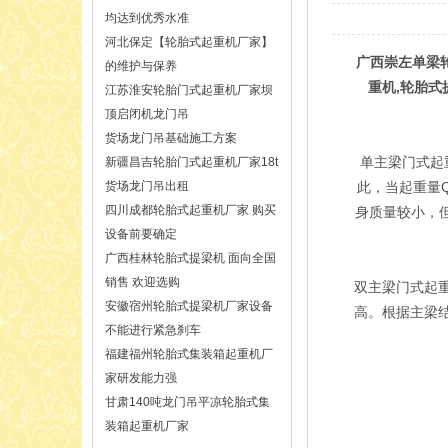
均达到优秀水准
河北保定【轮胎式起重机厂家】
广西崇左单梁轮
的维护与保养
重机,轮胎式
江苏淮安轮胎门式起重机厂家坝
顶启闭机龙门吊
货场龙门吊基础施工方案
单主梁门式起
新疆昌吉轮胎门式起重机厂家18t
货场龙门吊出租
此，当起重量Q
四川成都轮胎式起重机厂家 购买
身质量较小，
设备前要确定
广西桂林轮胎式提梁机 面向全国
销售 欢迎选购
双主梁门式起
安徽宿州轮胎式提梁机厂家设备
高。根据主梁
不能进行紧急刹车
福建福州轮胎式集装箱起重机厂
家研发能力强
甘肃140吨龙门吊平凉轮胎式集
装箱起重机厂家