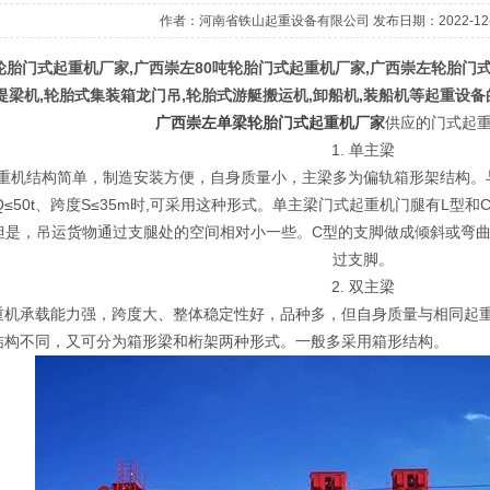
作者：河南省铁山起重设备有限公司 发布日期：2022-12-01 
胎门式起重机厂家,广西崇左80吨轮胎门式起重机厂家,广西崇左轮胎门式起重
提梁机,轮胎式集装箱龙门吊,轮胎式游艇搬运机,卸船机,装船机等起重设备的
广西崇左单梁轮胎门式起重机厂家
供应的门式起
1. 单主梁
重机结构简单，制造安装方便，自身质量小，主梁多为偏轨箱形架结构。
≤50t、跨度S≤35m时,可采用这种形式。单主梁门式起重机门腿有L型
但是，吊运货物通过支腿处的空间相对小一些。C型的支脚做成倾斜或弯
过支脚。
2. 双主梁
重机承载能力强，跨度大、整体稳定性好，品种多，但自身质量与相同起
结构不同，又可分为箱形梁和桁架两种形式。一般多采用箱形结构。