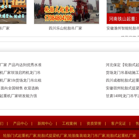
吊厂家
四川乐山轮胎吊厂家
安徽滁州智能轮胎
轮胎吊技
厂家 产品均达到优秀水准
河北保定【轮胎式
机厂家坝顶启闭机龙门吊
货场龙门吊基础施
机厂家18t货场龙门吊出租
四川成都轮胎式起重
 面向全国销售 欢迎选购
安徽宿州轮胎式提
起重机厂家研发能力强
甘肃140吨龙门吊
们
产品中心
新闻中心
工程案例
资质荣誉
客户见证
轮胎门式起重机厂家,轮胎式提梁机厂家,轮胎集装箱龙门吊厂家,轮胎式起重机厂家