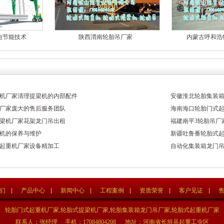
与节能技术
陕西渭南轮胎吊厂家
内蒙古呼和浩
机厂家清理提梁机的内部配件
安徽淮北轮胎集装
厂家庞大的售后服务团队
海南海口轮胎门式
梁机厂家花架龙门吊出租
福建南平3轮胎吊厂
机的保养与维护
新疆吐鲁番轮胎式
起重机厂家设备精加工
自动化集装箱龙门
们
产品中心
新闻中心
工程案例
资质荣誉
客户见证
轮胎门式起重机厂家,轮胎式提梁机厂家,轮胎集装箱龙门吊厂家,轮胎式起重机厂家
联系人：张经理 手机：17084804208 地址：河南省长垣县起重工业区