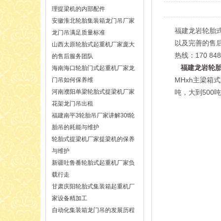
理提梁机的内部配件
安徽淮北轮胎集装箱龙门吊厂家
福建龙岩轮胎
龙门吊满足质量标准
以及完善的售
山西太原轮胎式起重机厂家庞大
热线：170 848
的售后服务团队
福建龙岩轮
海南海口轮胎门式起重机厂家龙
MHxh主梁箱
门吊如何保养维
河南濮阳单梁轮胎式提梁机厂家
吨，大到500吨
花架龙门吊出租
福建南平3轮胎吊厂家讲解30t轮
胎吊的耗能与维护
轮胎式提梁机厂家提梁机的保养
与维护
新疆吐鲁番轮胎式起重机厂家负
载行走
甘肃庆阳轮胎式集装箱起重机厂
家设备精加工
自动化集装箱龙门吊的发展历程