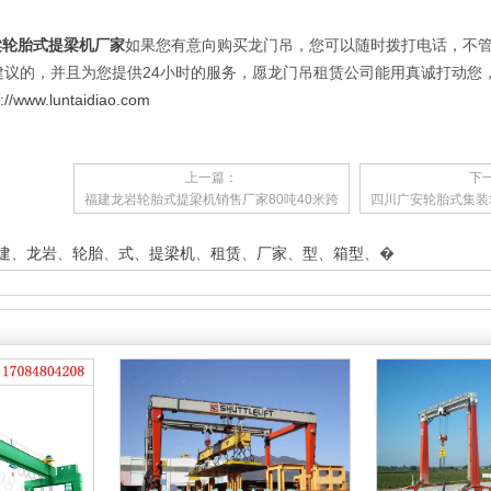
梁轮胎式提梁机厂家
如果您有意向购买龙门吊，您可以随时拨打电话，不
建议的，并且为您提供24小时的服务，愿龙门吊租赁公司能用真诚打动您
p://www.luntaidiao.com
上一篇：
下
福建龙岩轮胎式提梁机销售厂家80吨40米跨
四川广安轮胎式集装
建
、
龙岩
、
轮胎
、
式
、
提梁机
、
租赁
、
厂家
、
型
、
箱型
、
�