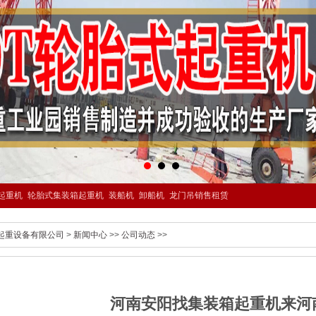
起重机
轮胎式集装箱起重机
装船机
卸船机
龙门吊销售租赁
起重设备有限公司
>
新闻中心
>>
公司动态
>>
河南安阳找集装箱起重机来河