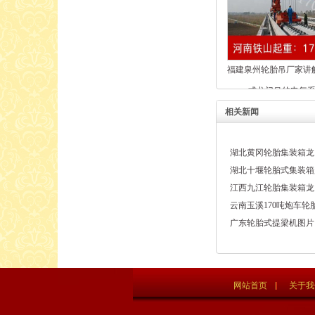
福建泉州轮胎吊厂家讲
式龙门吊的电气
相关新闻
湖北黄冈轮胎集装箱龙
湖北十堰轮胎式集装箱
江西九江轮胎集装箱龙
云南玉溪170吨炮车
广东轮胎式提梁机图片
网站首页
关于我