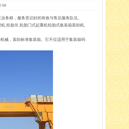
-56
直业务精，服务意识好的有效与售后服务队伍。
机,轮胎吊,轮胎门式起重机轮胎式集装箱装卸机,
用机械，装卸标准集装箱。它不仅适用于集装箱码