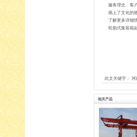
服务理念、客
插上了文化的
了解更多详细情况
轮胎式集装箱
此文关键字：
河
相关产品