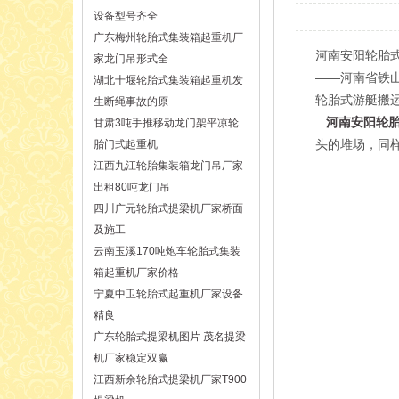
设备型号齐全
广东梅州轮胎式集装箱起重机厂
河南安阳轮胎
家龙门吊形式全
——河南省铁山
湖北十堰轮胎式集装箱起重机发
轮胎式游艇搬
生断绳事故的原
河南安阳轮
甘肃3吨手推移动龙门架平凉轮
头的堆场，同
胎门式起重机
江西九江轮胎集装箱龙门吊厂家
出租80吨龙门吊
四川广元轮胎式提梁机厂家桥面
及施工
云南玉溪170吨炮车轮胎式集装
箱起重机厂家价格
宁夏中卫轮胎式起重机厂家设备
精良
广东轮胎式提梁机图片 茂名提梁
机厂家稳定双赢
江西新余轮胎式提梁机厂家T900