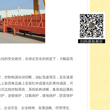
出佳的安全路径，在保证安全的前提下，大幅提高
家，控制电源自动切断，油缸迅速泄压，反应速度
具上架四角边缘上安装红外或激光距离传感器，可
布式总线控制系统，系统机构清晰，集装箱起重机
保护，连锁保护，过载保护，接地保护，防雷保护
观、企业宗旨、企业精神、发展战略、经营理念、