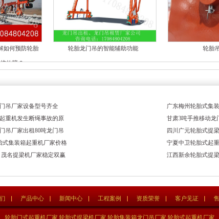
解如何预防轮胎
轮胎龙门吊的智能辅助功能
轮胎
系统故障？
门吊厂家设备型号齐全
广东梅州轮胎式集
起重机发生断绳事故的原
甘肃3吨手推移动龙
门吊厂家出租80吨龙门吊
四川广元轮胎式提
轮胎式集装箱起重机厂家价格
宁夏中卫轮胎式起
 茂名提梁机厂家稳定双赢
江西新余轮胎式提梁
们
产品中心
新闻中心
工程案例
资质荣誉
客户见证
轮胎门式起重机厂家,轮胎式提梁机厂家,轮胎集装箱龙门吊厂家,轮胎式起重机厂家