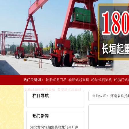
热门关键词：
轮胎式龙门吊
轮胎式起重机
轮胎式提梁机
轮胎门式
架桥机销售租赁改造
双梁桥式起重机
栏目导航
当前位置：
河南省铁托
热门新闻
湖北黄冈轮胎集装箱龙门吊厂家