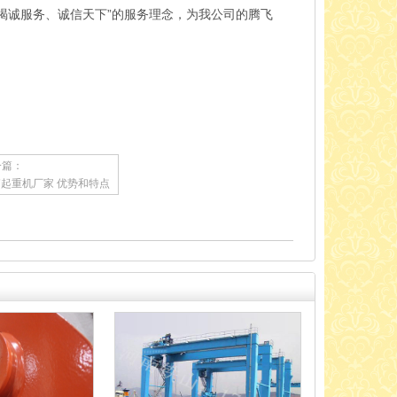
竭诚服务、诚信天下”的服务理念，为我公司的腾飞
一篇：
起重机厂家 优势和特点