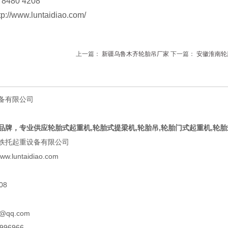
480 4208
www.luntaidiao.com/
上一篇：
新疆乌鲁木齐轮胎吊厂家
下一篇：
安徽淮南轮
�
备有限公司
品牌，专业供应轮胎式起重机,轮胎式提梁机,轮胎吊,轮胎门式起重机,轮
铁托起重设备有限公司
.luntaidiao.com
08
@qq.com
96966