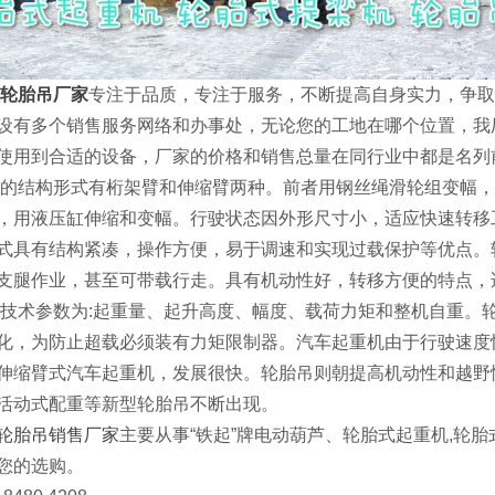
轮胎吊厂家
专注于品质，专注于服务，不断提高自身实力，争
设有多个销售服务网络和办事处，无论您的工地在哪个位置，我
使用到合适的设备，厂家的价格和销售总量在同行业中都是名列
结构形式有桁架臂和伸缩臂两种。前者用钢丝绳滑轮组变幅，
，用液压缸伸缩和变幅。行驶状态因外形尺寸小，适应快速转移
式具有结构紧凑，操作方便，易于调速和实现过载保护等优点。
支腿作业，甚至可带载行走。具有机动性好，转移方便的特点，
术参数为:起重量、起升高度、幅度、载荷力矩和整机自重。
化，为防止超载必须装有力矩限制器。汽车起重机由于行驶速度
伸缩臂式汽车起重机，发展很快。轮胎吊则朝提高机动性和越野
活动式配重等新型轮胎吊不断出现。
轮胎吊销售厂家
主要从事“铁起”牌电动葫芦、轮胎式起重机,轮胎
您的选购。