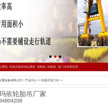
起重机
轮胎式集装箱起重机
装船机
卸船机
龙门吊销售租赁
起重设备有限公司
>
产品中心
>>
轮胎式龙门吊
>>
玛依轮胎吊厂家
84804208