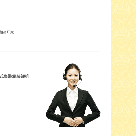
胎吊厂家
胎式集装箱装卸机