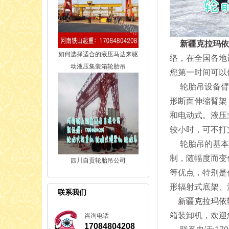
新疆克拉玛依
如何选择适合的液压马达来驱
络，在全国各地
动液压集装箱轮胎吊
您第一时间可以
轮胎吊设备臂的
形断面伸缩臂架
和电动式。液压
较小时，可不打
轮胎吊的基本技
制，随幅度而变
四川自贡轮胎吊公司
等优点，特别是
形辐射式底架、
联系我们
新疆克拉玛依
箱装卸机，欢迎
咨询电话
17084804208