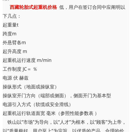
西藏轮胎式起重机价格
低，用户在签订合同中应阐明以
下几点：
起重量t
跨度m
外悬臂各m
起升高度 m
起重机运行速度 m/min
工作制度 JC＝ ％
电源 伏 赫兹
操纵形式（地面或操纵室）
操纵室开门方向（端部或侧面），侧面开门为基本型
电源引入方式（软缆或安全滑线）
起重机运行轨道面宽 毫米（参照性能参数表 ）
铁山以“市场”为导向，以“人才”为根本，以“顾客”为上帝，
以“质量极好，用户至上”为宗旨，以优质的产品、合理的价