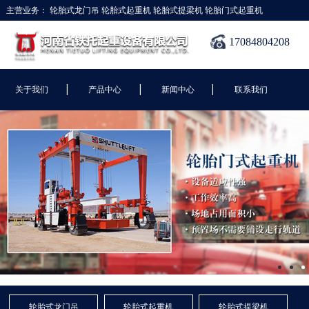
主营业务：
轮胎式龙门吊
轮胎式起重机
轮胎式提梁机
轮胎门式起重机
17084804208
|
|
|
关于我们
产品中心
新闻中心
联系我们
轮胎式龙门吊
轮胎式起重机
轮胎式提梁机