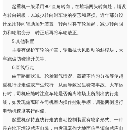
起重机一般采用90°直角转向，在堆场两头转向处，铺设
有转向钢板，以减少转向时车轮的变形和磨损。近年部分设
计采用转向辅助顶升装置，转向时将车轮顶起，减少转向阻
力和轮胎变形．转正后再将车轮放正。
5.其他装置
主要有保护车轮的护罩，轮胎抗大风吹动的斜楔块，大
车跑偏防碰撞开关等。
6.直线行走
由于路面状况、轮胎漏气情况、载荷不均匀分布等使起
重机行驶走偏或产生蛇行，从而导致发生碰箱事故。大车运
行时，司机应随时注意车轮是否偏离堆场上所划出的行走
线，如发现偏离即在司机室内操作控制手柄，调整两侧运行
电动机速度实行纠偏。
起重机保持直线行走的自动控制装置有较多形式。一种
是在地下埋设感应电缆，由发讯器作为地面信号源向感应电