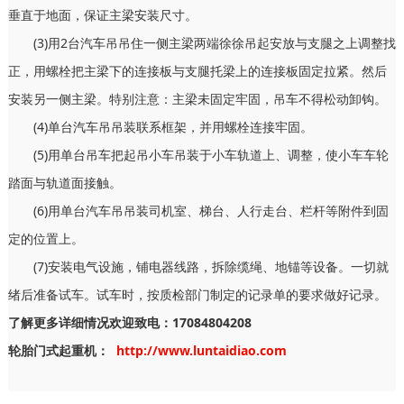
垂直于地面，保证主梁安装尺寸。
(3)用2台汽车吊吊住一侧主梁两端徐徐吊起安放与支腿之上调整找
正，用螺栓把主梁下的连接板与支腿托梁上的连接板固定拉紧。然后
安装另一侧主梁。特别注意：主梁未固定牢固，吊车不得松动卸钩。
(4)单台汽车吊吊装联系框架，并用螺栓连接牢固。
(5)用单台吊车把起吊小车吊装于小车轨道上、调整，使小车车轮
踏面与轨道面接触。
(6)用单台汽车吊吊装司机室、梯台、人行走台、栏杆等附件到固
定的位置上。
(7)安装电气设施，铺电器线路，拆除缆绳、地锚等设备。一切就
绪后准备试车。试车时，按质检部门制定的记录单的要求做好记录。
了解更多详细情况欢迎致电：17084804208
轮胎门式起重机：
http://www.luntaidiao.com