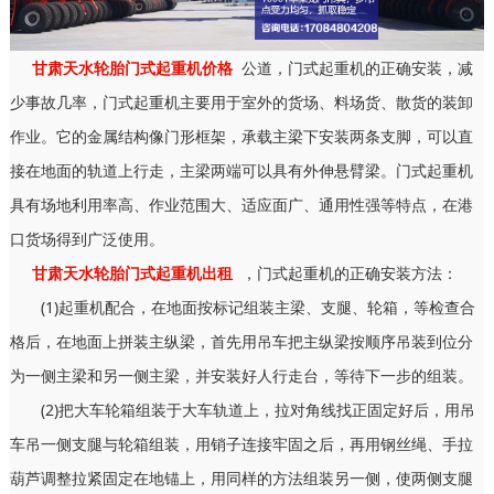
甘肃天水轮胎门式起重机价格
公道，门式起重机的正确安装，减
少事故几率，门式起重机主要用于室外的货场、料场货、散货的装卸
作业。它的金属结构像门形框架，承载主梁下安装两条支脚，可以直
接在地面的轨道上行走，主梁两端可以具有外伸悬臂梁。门式起重机
具有场地利用率高、作业范围大、适应面广、通用性强等特点，在港
口货场得到广泛使用。
甘肃天水轮胎门式起重机出租
，门式起重机的正确安装方法：
(1)起重机配合，在地面按标记组装主梁、支腿、轮箱，等检查合
格后，在地面上拼装主纵梁，首先用吊车把主纵梁按顺序吊装到位分
为一侧主梁和另一侧主梁，并安装好人行走台，等待下一步的组装。
(2)把大车轮箱组装于大车轨道上，拉对角线找正固定好后，用吊
车吊一侧支腿与轮箱组装，用销子连接牢固之后，再用钢丝绳、手拉
葫芦调整拉紧固定在地锚上，用同样的方法组装另一侧，使两侧支腿