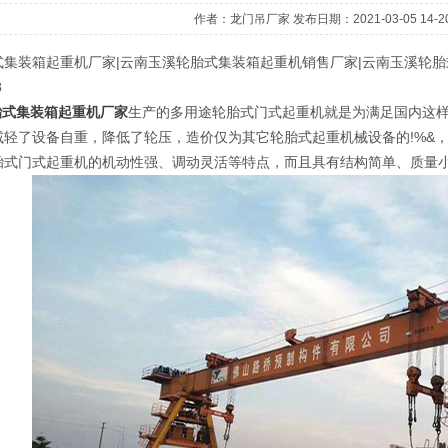
作者：龙门吊厂家 发布日期：2021-03-05 14-20
式集装箱起重机厂家|云南玉溪轮胎式集装箱起重机销售厂家|云南玉溪轮
8
胎式集装箱起重机厂家
生产的多用途轮胎式门式起重机就是为满足国内这
减轻了设备自重，降低了轮压，造价仅为其它轮胎式起重机械设备的!%&
胎式门式起重机的机动性强、调动灵活等特点，而且具有结构简单、质量