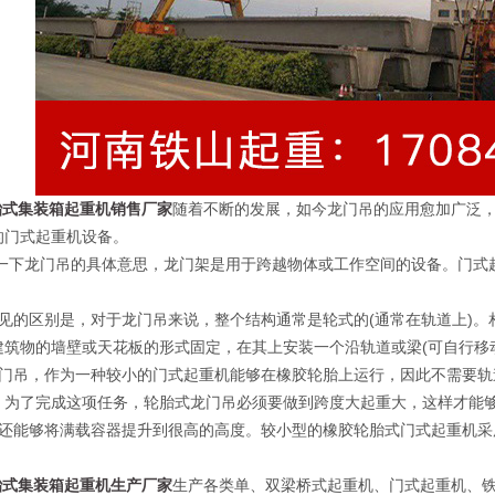
胎式集装箱起重机销售厂家
随着不断的发展，如今龙门吊的应用愈加广泛
的门式起重机设备。
一下龙门吊的具体意思，龙门架是用于跨越物体或工作空间的设备。门式
见的区别是，对于龙门吊来说，整个结构通常是轮式的(通常在轨道上)。
建筑物的墙壁或天花板的形式固定，在其上安装一个沿轨道或梁(可自行移
门吊，作为一种较小的门式起重机能够在橡胶轮胎上运行，因此不需要轨
。为了完成这项任务，轮胎式龙门吊必须要做到跨度大起重大，这样才能
还能够将满载容器提升到很高的高度。较小型的橡胶轮胎式门式起重机采
式集装箱起重机生产厂家
生产各类单、双梁桥式起重机、门式起重机、