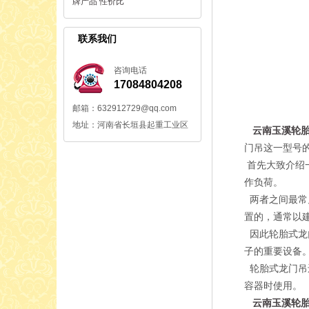
牌产品 性价比
联系我们
咨询电话
17084804208
邮箱：632912729@qq.com
地址：河南省长垣县起重工业区
云南玉溪轮
门吊这一型号
首先大致介绍
作负荷。
两者之间最常
置的，通常以
因此轮胎式龙
子的重要设备
轮胎式龙门吊
容器时使用。
云南玉溪轮胎