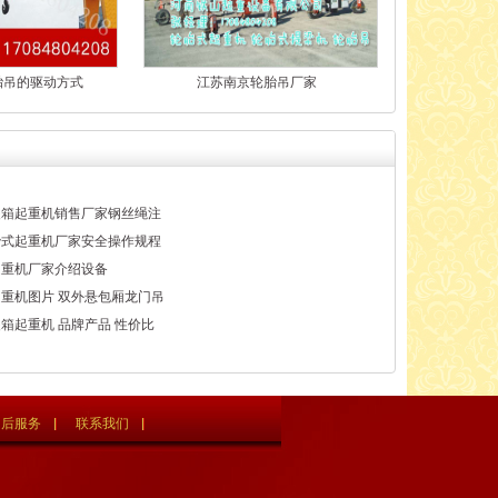
胎吊的驱动方式
江苏南京轮胎吊厂家
装箱起重机销售厂家钢丝绳注
胎式起重机厂家安全操作规程
起重机厂家介绍设备
重机图片 双外悬包厢龙门吊
箱起重机 品牌产品 性价比
售后服务
联系我们