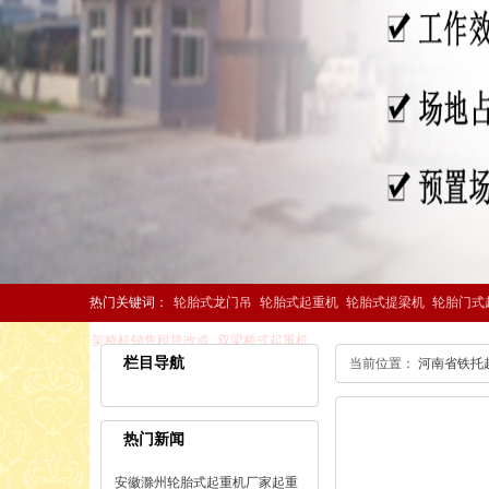
热门关键词：
轮胎式龙门吊
轮胎式起重机
轮胎式提梁机
轮胎门式
架桥机销售租赁改造
双梁桥式起重机
栏目导航
当前位置：
河南省铁托
热门新闻
安徽滁州轮胎式起重机厂家起重