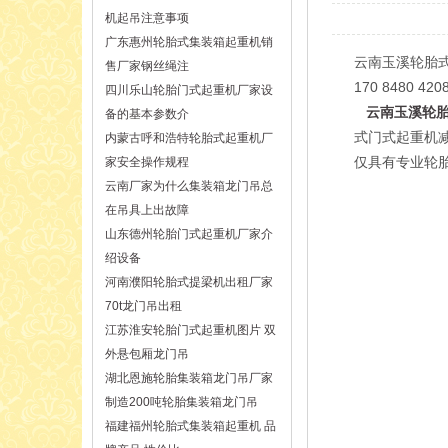
机起吊注意事项
广东惠州轮胎式集装箱起重机销
云南玉溪轮胎
售厂家钢丝绳注
170 8480 420
四川乐山轮胎门式起重机厂家设
云南玉溪轮
备的基本参数介
式门式起重机
内蒙古呼和浩特轮胎式起重机厂
仅具有专业轮
家安全操作规程
云南厂家为什么集装箱龙门吊总
在吊具上出故障
山东德州轮胎门式起重机厂家介
绍设备
河南濮阳轮胎式提梁机出租厂家
70t龙门吊出租
江苏淮安轮胎门式起重机图片 双
外悬包厢龙门吊
湖北恩施轮胎集装箱龙门吊厂家
制造200吨轮胎集装箱龙门吊
福建福州轮胎式集装箱起重机 品