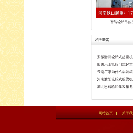
智能轮胎吊的
相关新闻
安徽滁州轮胎式起重机
四川乐山轮胎门式起重
云南厂家为什么集装箱
河南濮阳轮胎式提梁机
湖北恩施轮胎集装箱龙
网站首页
关于我