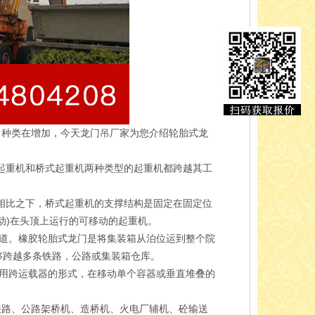
，种类在增加，今天龙门吊厂家为您介绍轮胎式龙
起重机和桥式起重机两种类型的起重机都跨越其工
相比之下，桥式起重机的支撑结构是固定在固定位
动)在头顶上运行的可移动的起重机。
道。橡胶轮胎式龙门是将集装箱从泊位运到整个院
够跨越多条铁路，公路或集装箱仓库。
用跨运载器的形式，在移动单个容器或垂直堆叠的
铁路、公路架桥机、造桥机、火电厂辅机、砼输送