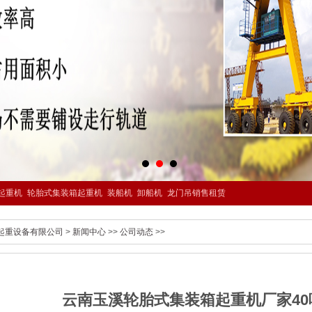
起重机
轮胎式集装箱起重机
装船机
卸船机
龙门吊销售租赁
起重设备有限公司
>
新闻中心
>>
公司动态
>>
云南玉溪轮胎式集装箱起重机厂家40