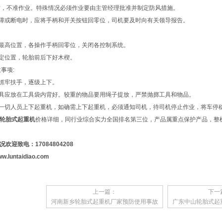
/s时，不准作业。特殊情况必须作业要由主管经理批准并制定防风措施。
故障或断电时，应将手柄和开关按钮回零位，司机要及时向有关领导报告。
到最高位置，各操作手柄回零位，关闭各控制系统。
规定位置，轮胎前后下好木楔。
事项:
，抓牢扶手，逐级上下。
工具应放在工具袋内背好。较重的物品要用绳子提放，严禁抛掷工具和物品。
禁一切人员上下起重机，如确需上下起重机，必须通知司机，待司机停止作业，将车停
轮胎式起重机
价格详细，同行业综合实力全国排名第三位，产品属重点保护产品，整机
迎致电：17084804208
.luntaidiao.com
上一篇：
下一
河南新乡轮胎式起重机厂家预防使用事故
广东中山轮胎式起