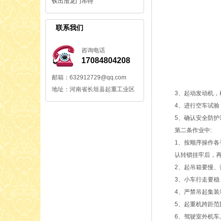
铁出渣龙门吊特
联系我们
咨询电话
17084804208
邮箱：632912729@qq.com
地址：河南省长垣县起重工业区
3、起动发动机
4、进行空车试
5、确认安全防
第二条作业中:
1、按顺序操作
认转锁挂牢后，
2、起吊箱要慢
3、小车行走要稳
4、严禁吊起集
5、起重机跨距
6、驾驶室外机车