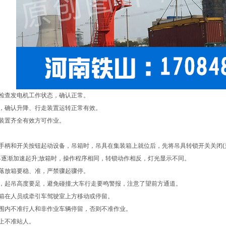
，检查发电机工作状态，确认正常。
验，确认升降、行走装置运转正常有效。
护装置齐全有效方可作业。
各手柄和开关按钮起动设备，吊箱时，吊具在集装箱上就位后，先将吊具转锁开关关闭(
再逐渐加速起升;放箱时，操作程序相同，转锁动作相反，灯光显示不同。
、落放箱要稳、准，严禁骤起骤停。
，起吊高度要足，避免碰撞;大车行走要鸣警报，注意了望前方通道。
装箱在人员或牵引车驾驶室上方移动或停留。
范围内不准行人和非作业车辆停留，否则不准作业。
上不准站人。