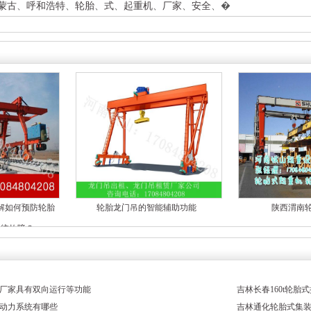
蒙古
、
呼和浩特
、
轮胎
、
式
、
起重机
、
厂家
、
安全
、
�
解如何预防轮胎
轮胎龙门吊的智能辅助功能
陕西渭南
系统故障？
厂家具有双向运行等功能
吉林长春160t轮
动力系统有哪些
吉林通化轮胎式集