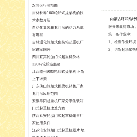
双向运行等功能
吉林长春160t轮胎式提梁机的技
内蒙古呼和浩特
术参数介绍
服务来赢得市场
自动化集装箱龙门吊的动力系统
第一条作业中:
有哪些
1、检查作业环
吉林通化轮胎式集装箱起重机厂
家进军国外
2、切断起动加热
四川宜宾轮胎门式起重机价格
320吨轮胎造船吊
江西赣州900t轮胎式提梁机 不断
上下求索
广东佛山轮胎式提梁机销售厂家
龙门吊应用范围
安徽阜阳起重机厂家分享集装箱
门式起重机改造方案
陕西延安轮胎门式起重机销售厂
家使用条件
江苏淮安轮胎门式起重机图片 地